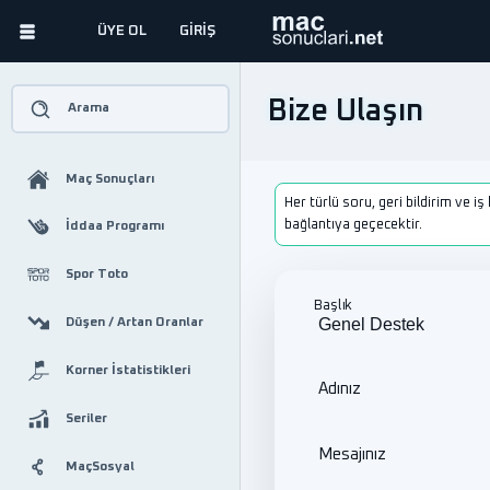
ÜYE OL
GİRİŞ
Bize Ulaşın
Arama
Maç Sonuçları
Her türlü soru, geri bildirim ve iş 
bağlantıya geçecektir.
İddaa Programı
Spor Toto
Başlık
Düşen / Artan Oranlar
Korner İstatistikleri
Adınız
Seriler
Mesajınız
MaçSosyal