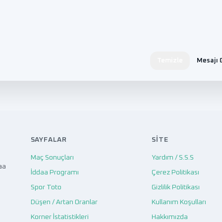
Temizle
Mesajı 
SAYFALAR
SITE
Maç Sonuçları
Yardım / S.S.S
aa
İddaa Programı
Çerez Politikası
Spor Toto
Gizlilik Politikası
Düşen / Artan Oranlar
Kullanım Koşulları
Korner İstatistikleri
Hakkımızda