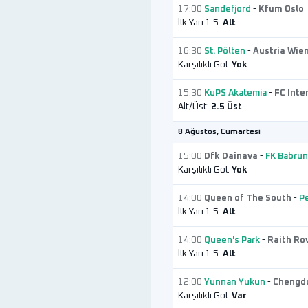
17:00
Sandefjord
-
Kfum Oslo
İlk Yarı 1.5:
Alt
16:30
St. Pölten
-
Austria Wien
Karşılıklı Gol:
Yok
15:30
KuPS Akatemia
-
FC Inter
Alt/Üst:
2.5 Üst
8 Ağustos, Cumartesi
15:00
Dfk Dainava
-
FK Babru
Karşılıklı Gol:
Yok
14:00
Queen of The South
-
P
İlk Yarı 1.5:
Alt
14:00
Queen's Park
-
Raith Ro
İlk Yarı 1.5:
Alt
12:00
Yunnan Yukun
-
Chengd
Karşılıklı Gol:
Var