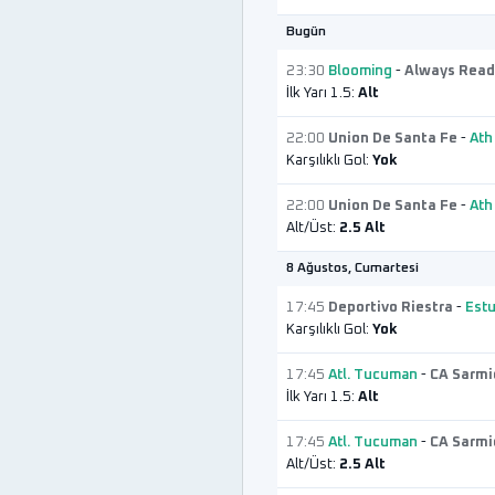
Bugün
23:30
Blooming
-
Always Read
İlk Yarı 1.5:
Alt
22:00
Union De Santa Fe
-
Ath
Karşılıklı Gol:
Yok
22:00
Union De Santa Fe
-
Ath
Alt/Üst:
2.5 Alt
8 Ağustos, Cumartesi
17:45
Deportivo Riestra
-
Estu
Karşılıklı Gol:
Yok
17:45
Atl. Tucuman
-
CA Sarmi
İlk Yarı 1.5:
Alt
17:45
Atl. Tucuman
-
CA Sarmi
Alt/Üst:
2.5 Alt