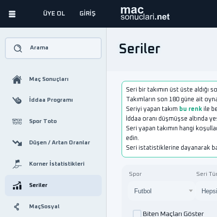
ÜYE OL
GİRİŞ
Seriler
Arama
Maç Sonuçları
Seri bir takımın üst üste aldığı s
Takımların son 180 güne ait oyn
İddaa Programı
Seriyi yapan takım
bu renk
ile be
İddaa oranı düşmüşse altında yeşi
Spor Toto
Seri yapan takımın hangi koşulla
edin.
Düşen / Artan Oranlar
Seri istatistiklerine dayanarak
Korner İstatistikleri
Spor
Seri Tü
Seriler
MaçSosyal
Biten Maçları Göster