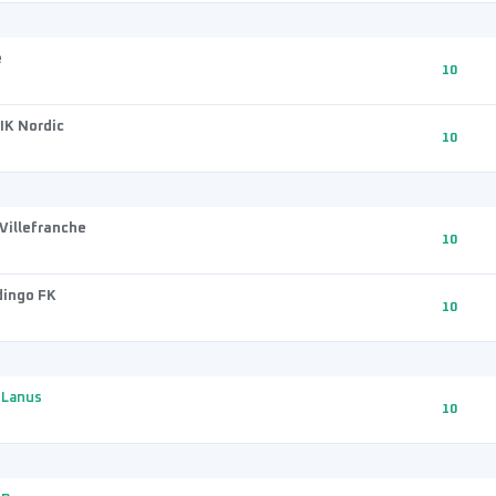
e
10
IK Nordic
10
Villefranche
10
dingo FK
10
 Lanus
10