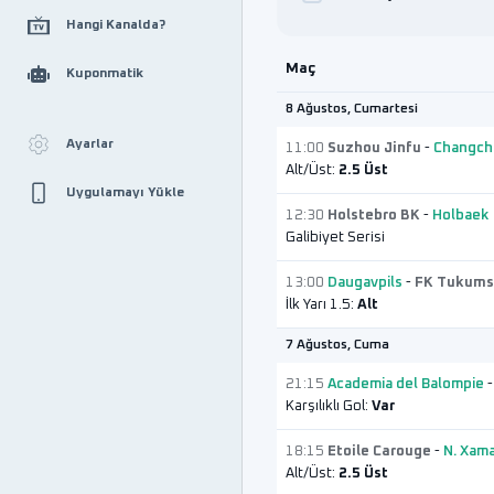
Hangi Kanalda?
Maç
Kuponmatik
8 Ağustos, Cumartesi
Ayarlar
11:00
Suzhou Jinfu
-
Changchu
Alt/Üst:
2.5 Üst
Uygulamayı Yükle
12:30
Holstebro BK
-
Holbaek
Galibiyet Serisi
13:00
Daugavpils
-
FK Tukums
İlk Yarı 1.5:
Alt
7 Ağustos, Cuma
21:15
Academia del Balompie
Karşılıklı Gol:
Var
18:15
Etoile Carouge
-
N. Xam
Alt/Üst:
2.5 Üst