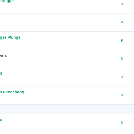
 Brugge
9
9
ngas Plunge
9
vers
9
II
9
u Rongcheng
9
or
9