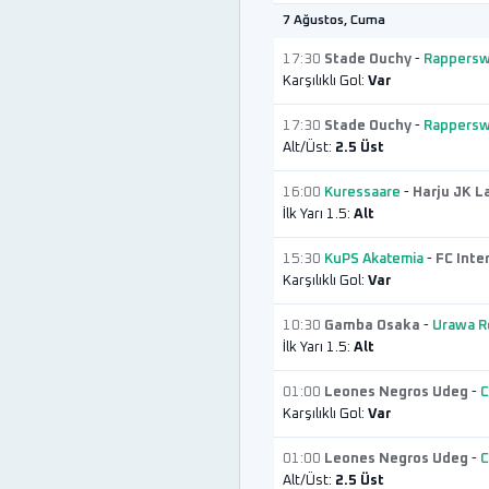
7 Ağustos, Cuma
17:30
Stade Ouchy
-
Rappersw
Karşılıklı Gol:
Var
17:30
Stade Ouchy
-
Rappersw
Alt/Üst:
2.5 Üst
16:00
Kuressaare
-
Harju JK L
İlk Yarı 1.5:
Alt
15:30
KuPS Akatemia
-
FC Inter
Karşılıklı Gol:
Var
10:30
Gamba Osaka
-
Urawa R
İlk Yarı 1.5:
Alt
01:00
Leones Negros Udeg
-
C
Karşılıklı Gol:
Var
01:00
Leones Negros Udeg
-
C
Alt/Üst:
2.5 Üst