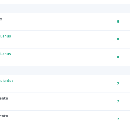
y
8
 Lanus
8
 Lanus
8
diantes
7
ento
7
ento
7