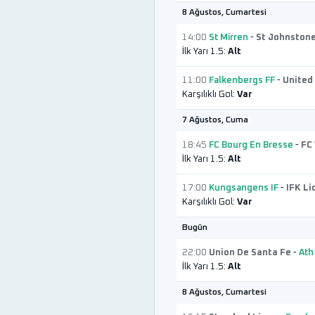
8 Ağustos, Cumartesi
14:00
St Mirren
-
St Johnston
İlk Yarı 1.5:
Alt
11:00
Falkenbergs FF
-
United 
Karşılıklı Gol:
Var
7 Ağustos, Cuma
18:45
FC Bourg En Bresse
-
FC 
İlk Yarı 1.5:
Alt
17:00
Kungsangens IF
-
IFK Li
Karşılıklı Gol:
Var
Bugün
22:00
Union De Santa Fe
-
Ath
İlk Yarı 1.5:
Alt
8 Ağustos, Cumartesi