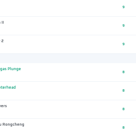
9
 II
9
 2
9
ngas Plunge
8
eterhead
8
vers
8
u Rongcheng
8