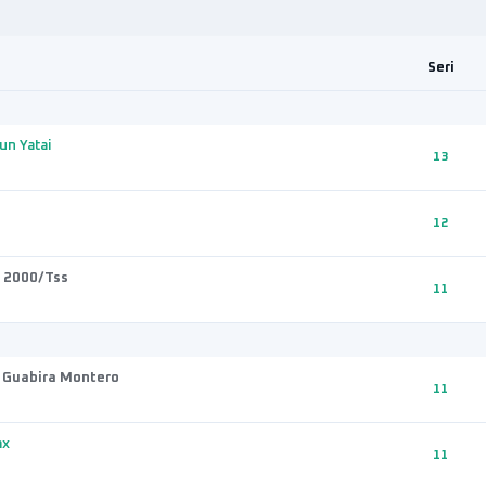
Seri
n Yatai
13
12
 2000/Tss
11
-
Guabira Montero
11
ax
11