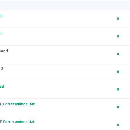
il
8
il
8
aagri
8
 2
8
ed
8
F Correcaminos Uat
8
F Correcaminos Uat
8