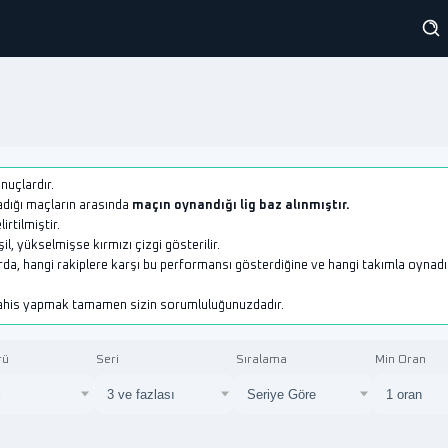
onuçlardır.
adığı maçların arasında
maçın oynandığı lig baz alınmıştır.
lirtilmiştir.
l, yükselmişse kırmızı çizgi gösterilir.
rda, hangi rakiplere karşı bu performansı gösterdiğine ve hangi takımla oynadı
 bahis yapmak tamamen sizin sorumluluğunuzdadır.
rü
Seri
Sıralama
Min Oran