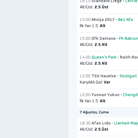
16:15
Standard Liege
-
Cercle
Alt/Üst:
2.5 Üst
15:00
Minija 2017
-
Be1 Nfa
İlk Yarı 1.5:
Alt
15:00
Dfk Dainava
-
FK Babru
Alt/Üst:
2.5 Alt
14:00
Queen's Park
-
Raith Ro
Alt/Üst:
2.5 Alt
12:00
TSV Havelse
-
Stuttgart 
Karşılıklı Gol:
Var
12:00
Yunnan Yukun
-
Chengd
İlk Yarı 1.5:
Alt
7 Ağustos, Cuma
18:30
Afan Lido
-
Llantwit Maj
Alt/Üst:
2.5 Üst