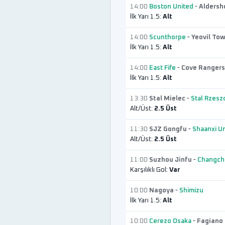
14:00
Boston United
-
Aldersh
İlk Yarı 1.5:
Alt
14:00
Scunthorpe
-
Yeovil To
İlk Yarı 1.5:
Alt
14:00
East Fife
-
Cove Rangers
İlk Yarı 1.5:
Alt
13:30
Stal Mielec
-
Stal Rzes
Alt/Üst:
2.5 Üst
11:30
SJZ Gongfu
-
Shaanxi U
Alt/Üst:
2.5 Üst
11:00
Suzhou Jinfu
-
Changchu
Karşılıklı Gol:
Var
10:00
Nagoya
-
Shimizu
İlk Yarı 1.5:
Alt
10:00
Cerezo Osaka
-
Fagiano