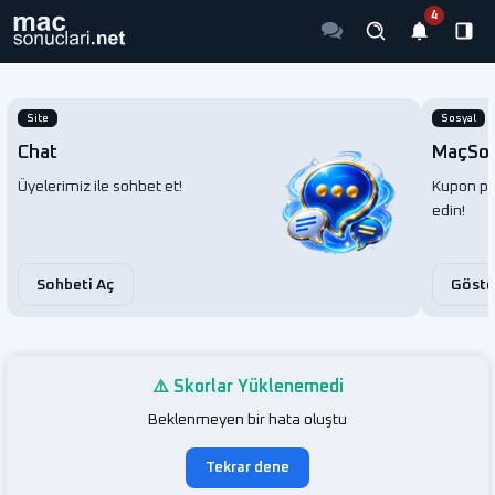
Site
Sosyal
Chat
MaçSos
Üyelerimiz ile sohbet et!
Kupon pay
edin!
Sohbeti Aç
Göste
⚠️ Skorlar Yüklenemedi
Beklenmeyen bir hata oluştu
Tekrar dene