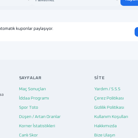
tomatik kuponlar paylaşıyor.
SAYFALAR
SITE
Maç Sonuçları
Yardım / S.S.S
aa
İddaa Programı
Çerez Politikası
Spor Toto
Gizlilik Politikası
Düşen / Artan Oranlar
Kullanım Koşulları
Korner İstatistikleri
Hakkımızda
Canlı Skor
Bize Ulaşın