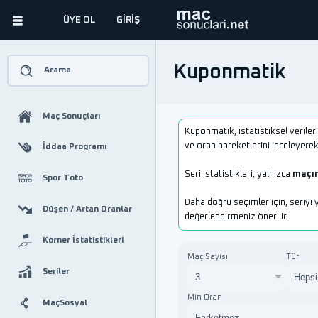
ÜYE OL
GİRİŞ
Kuponmatik
Arama
Maç Sonuçları
Kuponmatik, istatistiksel verileri
ve oran hareketlerini inceleyerek
İddaa Programı
Seri istatistikleri, yalnızca
maçın
Spor Toto
Daha doğru seçimler için, seriyi 
Düşen / Artan Oranlar
değerlendirmeniz önerilir.
Korner İstatistikleri
Maç Sayısı
Tür
Seriler
Min Oran
MaçSosyal