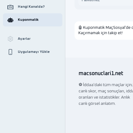
Hangi Kanalda?
Kuponmatik
🤖 Kuponmatik MaçSosyal’de o
Kaçırmamak için takip et!
Ayarlar
Uygulamayı Yükle
macsonuclari1.net
⚽ İddaa'daki tüm maçlar için;
canlı skor, maç sonuçları, idd
oranları ve istatistikler. Anlık
canlı görsel anlatım.