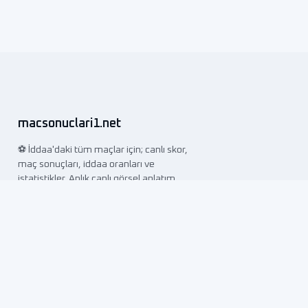
macsonuclari1.net
⚽ İddaa'daki tüm maçlar için; canlı skor,
maç sonuçları, iddaa oranları ve
istatistikler. Anlık canlı görsel anlatım.
SAYFALAR
Maç Sonuçları
İddaa Programı
Spor Toto