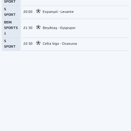
SPORT
S
20:00
Espanyol - Levante
SPORT
BEIN
SPORTS
21:30
Beşiktaş - Eyüpspor
1
S
22:30
Celta Vigo - Osasuna
SPORT