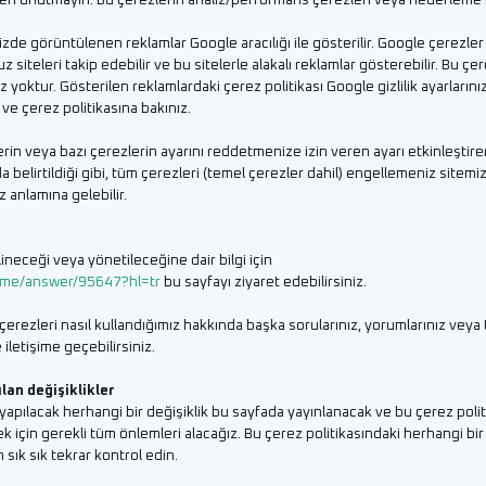
tfen unutmayın. Bu çerezlerin analiz/performans çerezleri veya hedefleme 
de görüntülenen reklamlar Google aracılığı ile gösterilir. Google çerezler ar
siteleri takip edebilir ve bu sitelerle alakalı reklamlar gösterebilir. Bu çer
oktur. Gösterilen reklamlardaki çerez politikası Google gizlilik ayarlarınız
k ve çerez politikasına bakınız.
zlerin veya bazı çerezlerin ayarını reddetmenize izin veren ayarı etkinleştire
da belirtildiği gibi, tüm çerezleri (temel çerezler dahil) engellemeniz sitem
 anlamına gelebilir.
lineceği veya yönetileceğine dair bilgi için
ome/answer/95647?hl=tr
bu sayfayı ziyaret edebilirsiniz.
erezleri nasıl kullandığımız hakkında başka sorularınız, yorumlarınız veya 
 iletişime geçebilirsiniz.
lan değişiklikler
yapılacak herhangi bir değişiklik bu sayfada yayınlanacak ve bu çerez polit
mek için gerekli tüm önlemleri alacağız. Bu çerez politikasındaki herhangi b
 sık sık tekrar kontrol edin.