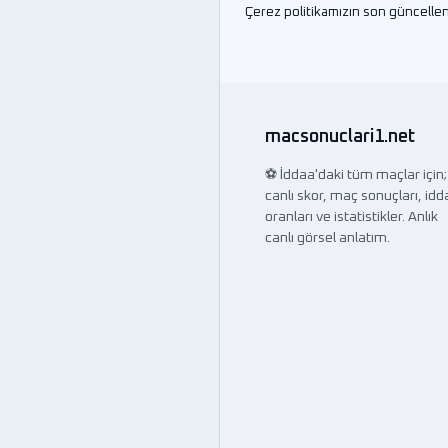
Çerez politikamızın son güncelle
macsonuclari1.net
⚽ İddaa'daki tüm maçlar için;
canlı skor, maç sonuçları, idd
oranları ve istatistikler. Anlık
canlı görsel anlatım.