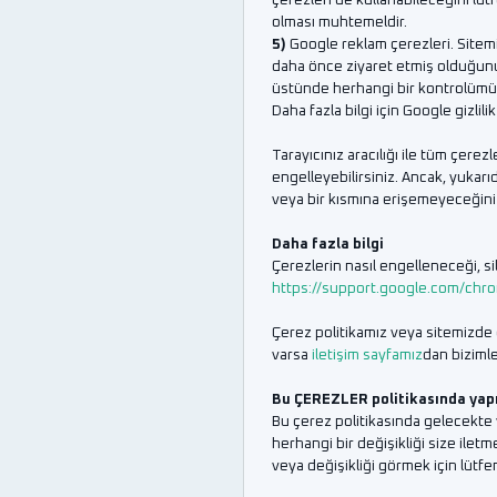
çerezleri de kullanabileceğini lü
olması muhtemeldir.
5)
Google reklam çerezleri. Sitemiz
daha önce ziyaret etmiş olduğunuz 
üstünde herhangi bir kontrolümüz y
Daha fazla bilgi için Google gizlili
Tarayıcınız aracılığı ile tüm çere
engelleyebilirsiniz. Ancak, yukarı
veya bir kısmına erişemeyeceğiniz
Daha fazla bilgi
Çerezlerin nasıl engelleneceği, si
https://support.google.com/chr
Çerez politikamız veya sitemizde ç
varsa
iletişim sayfamız
dan bizimle
Bu ÇEREZLER politikasında yapı
Bu çerez politikasında gelecekte 
herhangi bir değişikliği size ilet
veya değişikliği görmek için lütfen