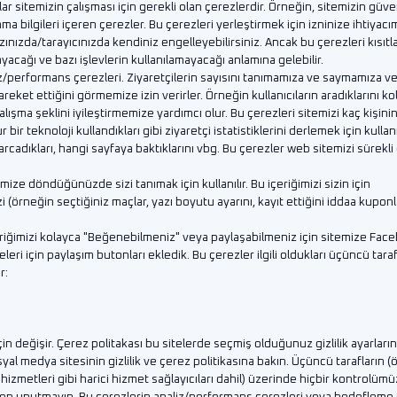
lar sitemizin çalışması için gerekli olan çerezlerdir. Örneğin, sitemizin güve
 bilgileri içeren çerezler. Bu çerezleri yerleştirmek için izninize ihtiyacı
azınızda/tarayıcınızda kendiniz engelleyebilirsiniz. Ancak bu çerezleri kısıt
yacağı ve bazı işlevlerin kullanılamayacağı anlamına gelebilir.
/performans çerezleri. Ziyaretçilerin sayısını tanımamıza ve saymamıza ve 
areket ettiğini görmemize izin verirler. Örneğin kullanıcıların aradıklarını k
lışma şeklini iyileştirmemize yardımcı olur. Bu çerezleri sitemizi kaç kişinin
ür bir teknoloji kullandıkları gibi ziyaretçi istatistiklerini derlemek için kulla
cadıkları, hangi sayfaya baktıklarını vbg. Bu çerezler web sitemizi sürekli
emize döndüğünüzde sizi tanımak için kullanılır. Bu içeriğimizi sizin için
zi (örneğin seçtiğiniz maçlar, yazı boyutu ayarını, kayıt ettiğini iddaa kuponla
eriğimizi kolayca "Beğenebilmeniz" veya paylaşabilmeniz için sitemize Fac
leri için paylaşım butonları ekledik. Bu çerezler ilgili oldukları üçüncü tara
r:
için değişir. Çerez politakası bu sitelerde seçmiş olduğunuz gizlilik ayarların
sosyal medya sitesinin gizlilik ve çerez politikasına bakın. Üçüncü tarafların (
z hizmetleri gibi harici hizmet sağlayıcıları dahil) üzerinde hiçbir kontrolü