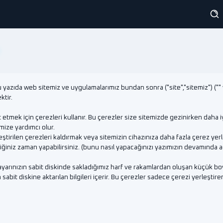
u yazıda web sitemiz ve uygulamalarımız bundan sonra ("site","sitemiz") ("" 
ktir.
ırt etmek için çerezleri kullanır. Bu çerezler size sitemizde gezinirken daha 
ize yardımcı olur.
eştirilen çerezleri kaldırmak veya sitemizin cihazınıza daha fazla çerez yer
ğiniz zaman yapabilirsiniz. (bunu nasıl yapacağınızı yazımızın devamında a
sayarınızın sabit diskinde sakladığımız harf ve rakamlardan oluşan küçük bo
 sabit diskine aktarılan bilgileri içerir. Bu çerezler sadece çerezi yerleştire