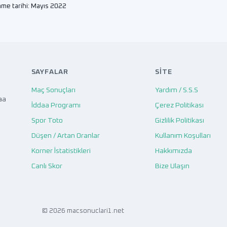
nme tarihi: Mayıs 2022
SAYFALAR
SITE
Maç Sonuçları
Yardım / S.S.S
aa
İddaa Programı
Çerez Politikası
Spor Toto
Gizlilik Politikası
Düşen / Artan Oranlar
Kullanım Koşulları
Korner İstatistikleri
Hakkımızda
Canlı Skor
Bize Ulaşın
© 2026 macsonuclari1.net