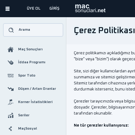
ÜYE OL
GİRİŞ
Çerez Politikası
Arama
Maç Sonuçları
Çerez politikamızı açıkladığımız b
"bize" veya "bizim") olarak geçece
İddaa Programı
Site, sizi diğer kullanıcılardan ay
Spor Toto
sunmamıza ve sitemizi geliştirmem
Sitemiz tarafından cihazınıza yerl
Düşen / Artan Oranlar
durdurmak isterseniz, bunu istedi
Çerezler tarayıcınızda veya bilgi
Korner İstatistikleri
dosyadır. Çerezler, bilgisayarınızın
tarafından okunabilir.
Seriler
Ne tür çerezler kullanıyoruz:
MaçSosyal