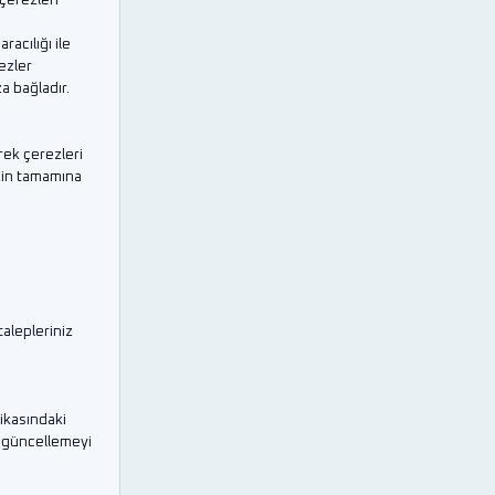
çerezleri
acılığı ile
ezler
a bağladır.
rek çerezleri
izin tamamına
talepleriniz
ikasındaki
ir güncellemeyi