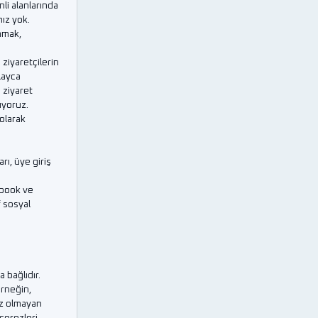
nli alanlarında
mız yok.
lamak,
ziyaretçilerin
olayca
 ziyaret
nıyoruz.
 olarak
rı, üye giriş
ebook ve
f sosyal
a bağlıdır.
örneğin,
müz olmayan