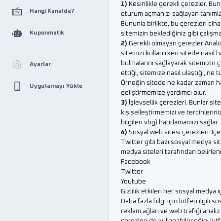
1)
Kesinlikle gerekli çerezler. Bun
Hangi Kanalda?
oturum açmanızı sağlayan tanımlama
Bununla birlikte, bu çerezleri cih
Kuponmatik
sitemizin beklediğiniz gibi çalışma
2)
Gerekli olmayan çerezler Analiz
sitemizi kullanırken sitede nasıl h
bulmalarını sağlayarak sitemizin ça
Ayarlar
ettiği, sitemize nasıl ulaştığı, ne t
Örneğin sitede ne kadar zaman har
Uygulamayı Yükle
geliştirmemize yardımcı olur.
3)
İşlevsellik çerezleri. Bunlar sit
kişiselleştirmemizi ve tercihlerini
bilgileri vbg) hatırlamamızı sağlar.
4)
Sosyal web sitesi çerezleri. İç
Twitter gibi bazı sosyal medya site
medya siteleri tarafından belirleni
Facebook
Twitter
Youtube
Gizlilik etkileri her sosyal medya 
Daha fazla bilgi için lütfen ilgili 
reklam ağları ve web trafiği anali