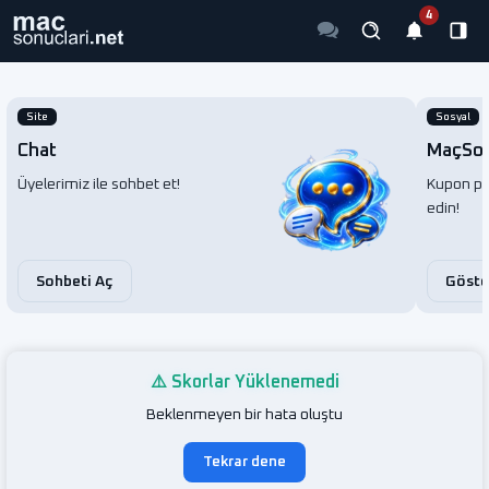
Site
Sosyal
Chat
MaçSos
Üyelerimiz ile sohbet et!
Kupon pay
edin!
Sohbeti Aç
Göste
⚠️ Skorlar Yüklenemedi
Beklenmeyen bir hata oluştu
Tekrar dene