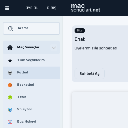
ÜYE OL
GİRİŞ
Arama
Site
Chat
Maç Sonuçları
Üyelerimiz ile sohbet et!
Tüm Seçtiklerim
Futbol
Sohbeti Aç
Basketbol
Tenis
Voleybol
Buz Hokeyi