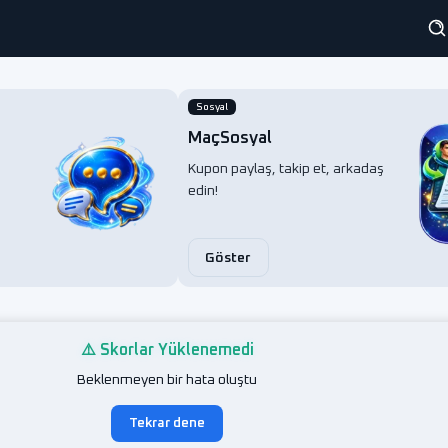
Sosyal
MaçSosyal
Kupon paylaş, takip et, arkadaş
edin!
Göster
⚠️ Skorlar Yüklenemedi
Beklenmeyen bir hata oluştu
Tekrar dene