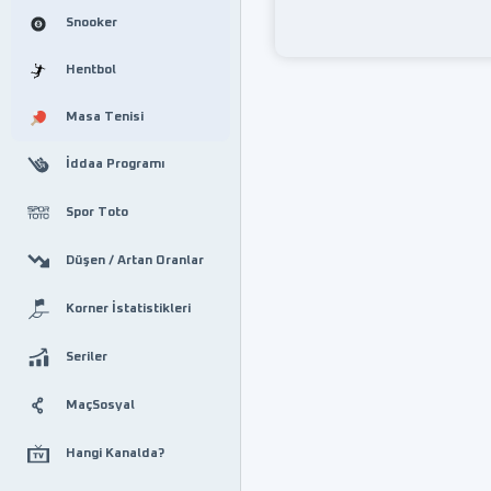
Snooker
Hentbol
Masa Tenisi
İddaa Programı
Spor Toto
Düşen / Artan Oranlar
Korner İstatistikleri
Seriler
MaçSosyal
Hangi Kanalda?