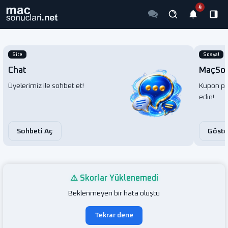
Site
Sosyal
Chat
MaçSos
Üyelerimiz ile sohbet et!
Kupon pay
edin!
Sohbeti Aç
Göste
⚠️ Skorlar Yüklenemedi
Beklenmeyen bir hata oluştu
Tekrar dene